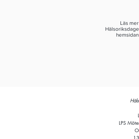
Läs mer
Hälsoriksdagen
hemsidan
Häls
LPS Möt
O
13